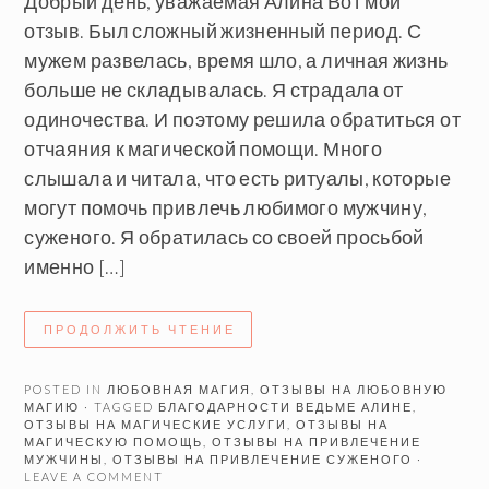
Добрый день, уважаемая Алина Вот мой
отзыв. Был сложный жизненный период. С
мужем развелась, время шло, а личная жизнь
больше не складывалась. Я страдала от
одиночества. И поэтому решила обратиться от
отчаяния к магической помощи. Много
слышала и читала, что есть ритуалы, которые
могут помочь привлечь любимого мужчину,
суженого. Я обратилась со своей просьбой
именно […]
ПРОДОЛЖИТЬ ЧТЕНИЕ
POSTED IN
ЛЮБОВНАЯ МАГИЯ
,
ОТЗЫВЫ НА ЛЮБОВНУЮ
МАГИЮ
· TAGGED
БЛАГОДАРНОСТИ ВЕДЬМЕ АЛИНЕ
,
ОТЗЫВЫ НА МАГИЧЕСКИЕ УСЛУГИ
,
ОТЗЫВЫ НА
МАГИЧЕСКУЮ ПОМОЩЬ
,
ОТЗЫВЫ НА ПРИВЛЕЧЕНИЕ
МУЖЧИНЫ
,
ОТЗЫВЫ НА ПРИВЛЕЧЕНИЕ СУЖЕНОГО
·
LEAVE A COMMENT