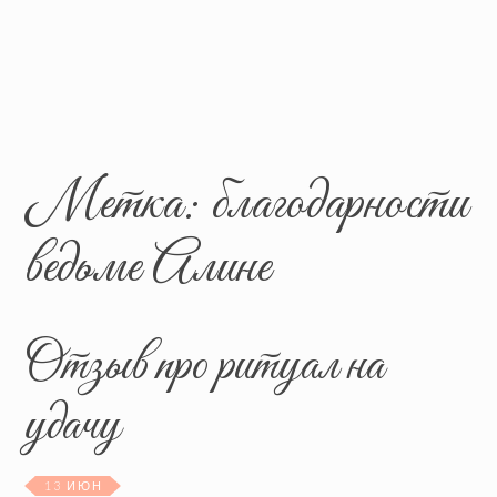
Метка:
благодарности
ведьме Алине
Отзыв про ритуал на
удачу
13 ИЮН