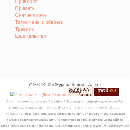
Приворот
Приметы
Снятие порчи
Талисманы и обереги
Травник
Целительство
© 2006-2026 Журнал Ведьмы Алины
С учетом законодательства Российской Федерации, предупреждаю, что любая
информация, размещенная на сайтах occultstore.org, vorojba.info, mistika.org,
wizardess.ru, предназначена для совершеннолетних 18+ и может использоваться
только в развлекательных целях, не является офертой. Полученные на сайтах
сведения не могут быть использованы в медицинских целях и подменять консультации