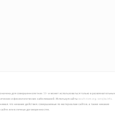
едназначена для совершеннолетних 18+ и может использоваться только в развлекательных
ских и физиологических заболеваний. Используя сайты occultstore.org, vorojba.info,
понимая, что никакие действия, совершаемые по материалам сайтов, а также никакие
сайте или в личных договоренностях.