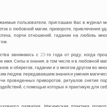
жаемые пользователи, приглашаю Вас в журнал м
еток о любовной магии, привороте, привлечения уд
спеха, порчи отношений, гадании на любовь мно
гом.
ства занимаюсь с 23-го года от роду, когда про
 имя. Силы и знания, в том числе и в любовной маг
анов и оберегов, гадании и о многом другом во мно
ким людям, передававшим знания и умения магичес
ячи проведенных приворотов, ритуалов снятия пор
оздействий, с помощью которых я практикую для себ
ховного развития. Магическая практика позвол