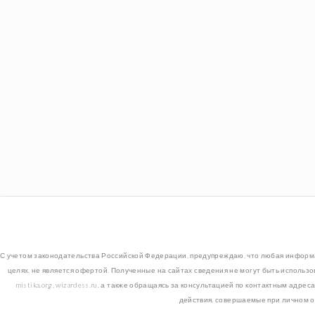
С учетом законодательства Российской Федерации, предупреждаю, что любая информация,
целях, не является офертой. Полученные на сайтах сведения не могут быть использов
mistika.org, wizardess.ru, а также обращаясь за консультацией по контактным адр
действия, совершаемые при личном о