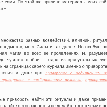
ете сами. По этой же причине материалы моих сай
8 +
 множество разных воздействий, влияний, ритуал
 предметов, мест Силы и так далее. Но особую ро
ная магия во всех ее проявлениях. И, разумеет
едь чувство любви — одно из краеугольных чув
ть на страницах своего журнала именно о привороте
ношения и даже про
привороты с подчинением в
,
 приворотов с зомбированием человека
приворото
ые привороты найти эти ритуалы и даже примен
людайте осторожность и не делайте того, к чему еще