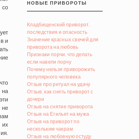
НОВЫЕ ПРИВОРОТЫ
 со
Кладбищенский приворот,
ует
последствия и опасность
Значение красных свечей для
ов и
приворота на любовь
ать
Признаки порчи, что делать
ние
если навели порчу
Почему нельзя приворожить
популярного человека
что
Отзыв про ритуал на удачу
 на
Отзыв, как снять приворот с
эти
дочери
Отзыв на снятие приворота
, не
Отзыв на Егильет на мужа
лам
Отзыв на приворот по
 их
нескольким чакрам
ия.
Отзыв на любовную остуду