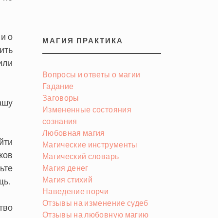
и о
МАГИЯ ПРАКТИКА
ить
или
Вопросы и ответы о магии
Гадание
Заговоры
ашу
Измененные состояния
сознания
Любовная магия
йти
Магические инструменты
ков
Магический словарь
ьте
Магия денег
Магия стихий
щь.
Наведение порчи
Отзывы на изменение судеб
тво
Отзывы на любовную магию