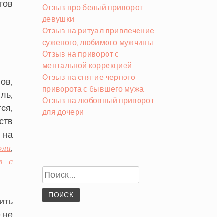
тов
Отзыв про белый приворот
девушки
Отзыв на ритуал привлечение
суженого, любимого мужчины
Отзыв на приворот с
ментальной коррекцией
Отзыв на снятие черного
ов,
приворота с бывшего мужа
ль,
Отзыв на любовный приворот
ся,
для дочери
ств
 на
,
оли
в с
Найти:
ить
 не