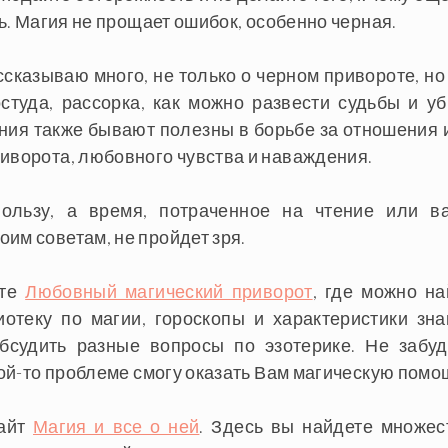
ть. Магия не прощает ошибок, особенно черная.
ссказываю много, не только о черном привороте, но 
студа, рассорка, как можно развести судьбы и уб
ния также бывают полезны в борьбе за отношения 
риворота, любовного чувства и наваждения.
ользу, а время, потраченное на чтение или в
им советам, не пройдет зря.
йте
Любовный магический приворот
, где можно на
иотеку по магии, гороскопы и характеристики зна
бсудить разные вопросы по эзотерике. Не забуд
акой-то проблеме смогу оказать Вам магическую помо
сайт
Магия и все о ней
. Здесь вы найдете множес