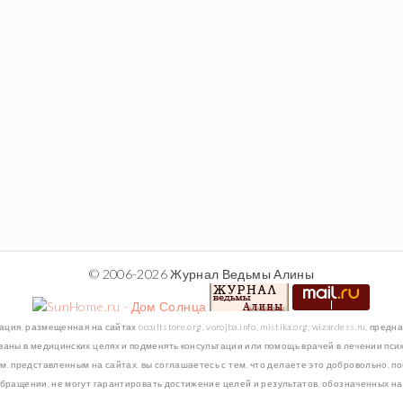
© 2006-2026 Журнал Ведьмы Алины
 размещенная на сайтах occultstore.org, vorojba.info, mistika.org, wizardess.ru, пр
аны в медицинских целях и подменять консультации или помощь врачей в лечении психиче
есам, представленным на сайтах, вы соглашаетесь с тем, что делаете это добровольно, 
бращении, не могут гарантировать достижение целей и результатов, обозначенных на 