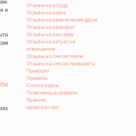
ам.
Отзывы на остуду
е и
Отзывы на порчу
Отзывы на привлечение удачи
Отзывы на приворот
ыта
Отзывы на рассорку
Отзывы на ритуал на
сам
отвращение
Отзывы на снятие порчи
Отзывы на снятие приворота
Приворот
Приметы
оты
Снятие порчи
Талисманы и обереги
Травник
Целительство
иях
.