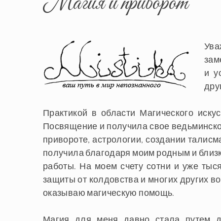
Магия и приворот
Ува
зам
и у
дру
Практикой в области Магического искус
Посвящение и получила свое ведьминское
привороте, астрологии, создании талисм
получила благодаря моим родным и близ
работы. На моем счету сотни и уже тыс
защиты от колдовства и многих других в
оказываю магическую помощь.
Магия для меня давно стала путем ду