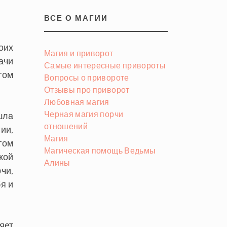
ВСЕ О МАГИИ
оих
Магия и приворот
ачи
Самые интересные привороты
гом
Вопросы о привороте
Отзывы про приворот
Любовная магия
Черная магия порчи
шла
отношений
ии,
Магия
гом
Магическая помощь Ведьмы
кой
Алины
чи,
я и
яет