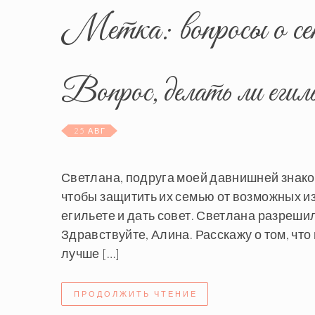
Метка:
вопросы о с
Вопрос, делать ли еги
25 АВГ
Светлана, подруга моей давнишней знаком
чтобы защитить их семью от возможных из
егильете и дать совет. Светлана разрешил
Здравствуйте, Алина. Расскажу о том, что 
лучше […]
ПРОДОЛЖИТЬ ЧТЕНИЕ