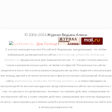
© 2006-2026 Журнал Ведьмы Алины
С учетом законодательства Российской Федерации, предупреждаю, что любая
информация, размещенная на сайтах occultstore.org, vorojba.info, mistika.org,
wizardess.ru, предназначена для совершеннолетних 18+ и может использоваться
только в развлекательных целях, не является офертой. Полученные на сайтах
сведения не могут быть использованы в медицинских целях и подменять консультации
или помощь врачей в лечении психических и физиологических заболеваний. Используя
сайты occultstore.org, vorojba.info, mistika.org, wizardess.ru, а также обращаясь за
консультацией по контактным адресам, представленным на сайтах, вы соглашаетесь с
тем, что делаете это добровольно, понимая, что никакие действия, совершаемые по
материалам сайтов, а также никакие действия, совершаемые при личном обращении,
не могут гарантировать достижение целей и результатов, обозначенных на сайте или
в личных договоренностях.