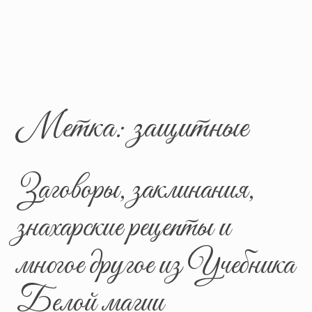
Метка:
защитные
Заговоры, заклинания,
знахарские рецепты и
многое другое из Учебника
Белой магии