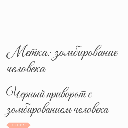
Метка:
зомбирование
человека
Черный приворот с
зомбированием человека
10 НОЯ