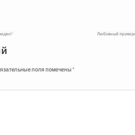
видел?
Любовный привор
ий
язательные поля помечены
*