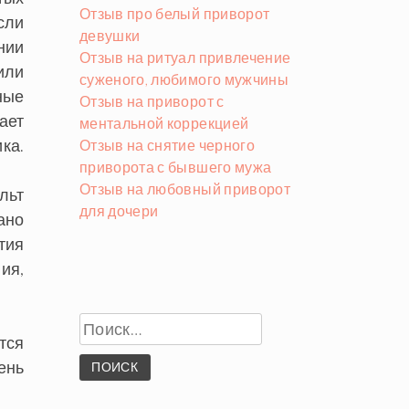
Отзыв про белый приворот
сли
девушки
нии
Отзыв на ритуал привлечение
или
суженого, любимого мужчины
ные
Отзыв на приворот с
ает
ментальной коррекцией
ка.
Отзыв на снятие черного
приворота с бывшего мужа
Отзыв на любовный приворот
льт
для дочери
ано
тия
ия,
Найти:
тся
ень