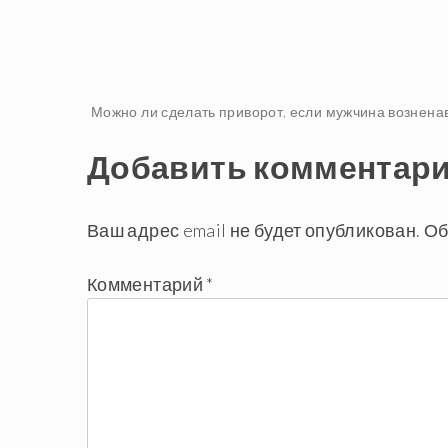
Навигация
Можно ли сделать приворот, если мужчина вознена
Добавить комментар
по
записям
Ваш адрес email не будет опубликован.
Об
Комментарий
*