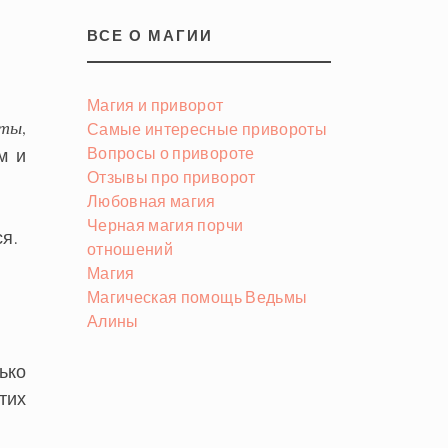
ВСЕ О МАГИИ
Магия и приворот
,
оты
Самые интересные привороты
Вопросы о привороте
м и
Отзывы про приворот
Любовная магия
Черная магия порчи
я.
отношений
Магия
Магическая помощь Ведьмы
Алины
ько
тих