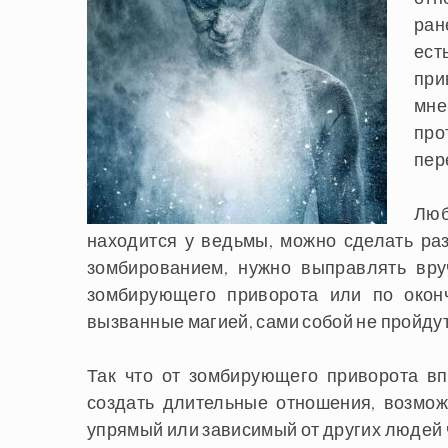
ран
ес
при
мне
про
пер
Люб
находится у ведьмы, можно сделать раз
зомбированием, нужно выправлять вру
зомбирующего приворота или по оконч
вызванные магией, сами собой не пройдут
Так что от зомбирующего приворота вп
создать длительные отношения, возмож
упрямый или зависимый от других людей 