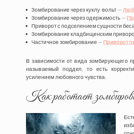
Зомбирование через куклу-вольт —
Люб
Зомбирование через одержимость —
Пр
Приворот с подселением сущности беса
Зомбирование кладбищенским привор
Частичное зомбирование —
Приворот п
В зависимости от вида зомбирующего пр
называемый поддел, то есть коррект
усилением любовного чувства.
Как работает зомбиров
Ес
изб
отн