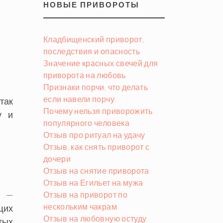
НОВЫЕ ПРИВОРОТЫ
Кладбищенский приворот,
последствия и опасность
Значение красных свечей для
приворота на любовь
Признаки порчи, что делать
если навели порчу
так
Почему нельзя приворожить
у и
популярного человека
Отзыв про ритуал на удачу
Отзыв, как снять приворот с
дочери
Отзыв на снятие приворота
Отзыв на Егильет на мужа
я —
Отзыв на приворот по
нескольким чакрам
щих
Отзыв на любовную остуду
тых