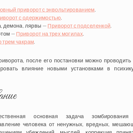
овный приворот с энвольтированием
.
иворот с одержимостью
.
, демона, лярвы —
Приворот с подселенкой
.
отом —
Приворот на трех могилах
.
о трем чакрам
.
иворота, после его постановки можно проводить 
ировать влияние новыми установками в психик
ание
тественная основная задача зомбировани
авление человека от ненужных, вредных, мешаю
ошениям убеждений, мыслей, коррекция приня