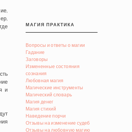
ие,
ер,
МАГИЯ ПРАКТИКА
где
Вопросы и ответы о магии
Гадание
Заговоры
Измененные состояния
сть
сознания
Любовная магия
ние
Магические инструменты
я и
Магический словарь
Магия денег
Магия стихий
дут
Наведение порчи
ния
Отзывы на изменение судеб
Отзывы на любовную магию