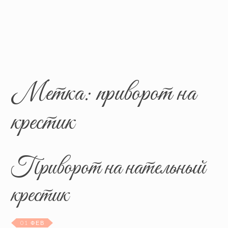
Метка:
приворот на
крестик
Приворот на нательный
крестик
01 ФЕВ