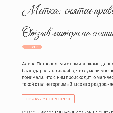
Метка:
снятие прив
Отзыв матери на снятие
14 ФЕВ
Алина Петровна, мы с вами знакомы давно
благодарность, спасибо, что сумели мне п
понимала, что с ним происходит, о магиче
такой стал нетерпимый. Все его раздражает
ПРОДОЛЖИТЬ ЧТЕНИЕ
POSTED IN
ЛЮБОВНАЯ МАГИЯ
,
ОТЗЫВЫ НА СНЯТИ