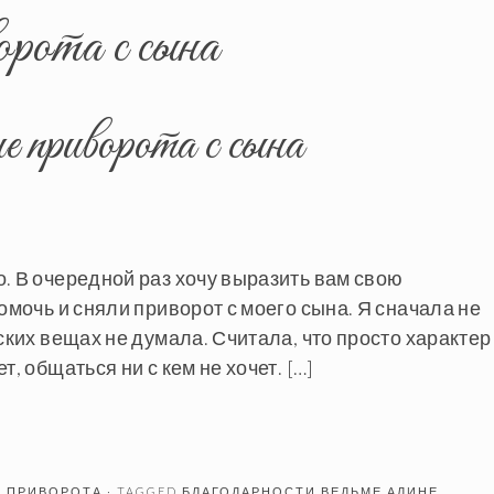
орота с сына
 приворота с сына
. В очередной раз хочу выразить вам свою
омочь и сняли приворот с моего сына. Я сначала не
ских вещах не думала. Считала, что просто характер
, общаться ни с кем не хочет. […]
Е ПРИВОРОТА
· TAGGED
БЛАГОДАРНОСТИ ВЕДЬМЕ АЛИНЕ
,