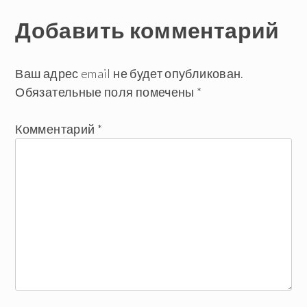
Навигация
Добавить комментарий
по
записям
Ваш адрес email не будет опубликован.
Обязательные поля помечены
*
Комментарий
*