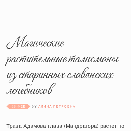
Магические
растительные талисманы
из старинных славянских
лечебников
18 ФЕВ
BY
АЛИНА ПЕТРОВНА
Трава Адамова глава (Мандрагора) растет по