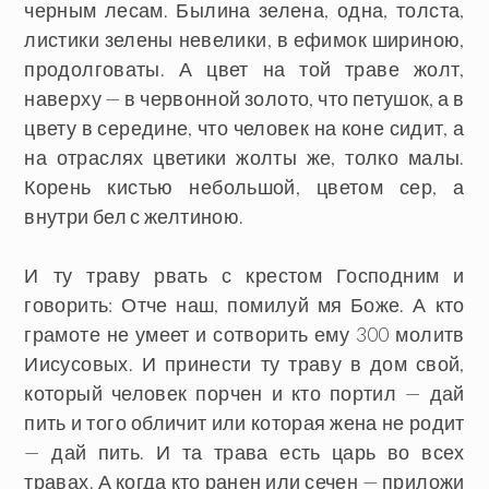
черным лесам. Былина зелена, одна, толста,
листики зелены невелики, в ефимок шириною,
продолговаты. А цвет на той траве жолт,
наверху — в червонной золото, что петушок, а в
цвету в середине, что человек на коне сидит, а
на отраслях цветики жолты же, толко малы.
Корень кистью небольшой, цветом сер, а
внутри бел с желтиною.
И ту траву рвать с крестом Господним и
говорить: Отче наш, помилуй мя Боже. А кто
грамоте не умеет и сотворить ему 300 молитв
Иисусовых. И принести ту траву в дом свой,
который человек порчен и кто портил — дай
пить и того обличит или которая жена не родит
— дай пить. И та трава есть царь во всех
травах. А когда кто ранен или сечен — приложи