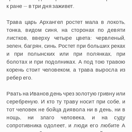
к ране — в три дня заживет.
Трава царь Архангел ростет мала в локоть,
тонка, видом синя, на сторонах по девяти
листков, вверху четыре цвета: червленый,
зелен, багрян, синь. Ростет при больших реках
и при полынских или при полянках, при
болотах и при подолниках. А под тою травою
корень стоит человеком, а трава выросла из
ребер его.
Рвать на Иванов день чрез золотую гривну или
серебреную. И кто ту траву носит при собе, и
тот человек не бойца диявола ни в день, ни в
нощь, ни злаго человека, и на суду
сопротивника одолеет, и люди его любите А