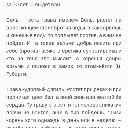
за 30 лет, — выдет вон
Бель — есть трава именем Бель, растет на
воле, концем стоит против воды, а как сорвешь
и кинешь в воду, то поплывет против, а вниз не
пойдет. И та трава вельми добра носить при
себе (против) всякого еретика-супротивника и
кто на тебя зло мыслит. А коренья добры
возьми и положи в замок, то отомкнётся (В.
Губерти).
Трава кудрявый дягиль. Ростет при реках и при
полниках, цвет бел, а иной синь или желтой бе
сердца. Ту траву кто ест, и тот человек никакия
порчи не боится, аще в пир пойдешь, грызи
корень хотя однажды в день или в неделю —
скорби своя избудешь. А коли порча стара,