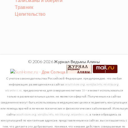
Талисманы и обереги
Травник
Целительство
© 2006-2026 Журнал Ведьмы Алины
С учетом законодательства Российской Федерации, предупреждаю, что любая
информация, размещенная на сайтах occultstore.org, vorojba.info, mistika.org,
wizardess.ru, предназначена для совершеннолетних 18+ и может использоваться
только в развлекательных целях, не является офертой. Полученные на сайтах
сведения не могут быть использованы в медицинских целях и подменять консультации
или помощь врачей в лечении психических и физиологических заболеваний. Используя
сайты occultstore.org, vorojba.info, mistika.org, wizardess.ru, а также обращаясь за
консультацией по контактным адресам, представленным на сайтах, вы соглашаетесь с
тем, что делаете это добровольно, понимая, что никакие действия, совершаемые по