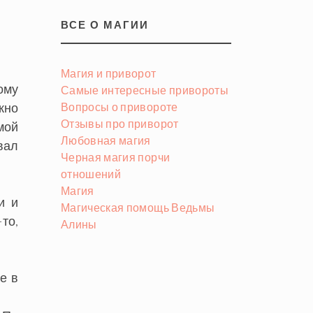
ВСЕ О МАГИИ
Магия и приворот
ому
Самые интересные привороты
жно
Вопросы о привороте
Отзывы про приворот
 мой
Любовная магия
вал
Черная магия порчи
отношений
Магия
и и
Магическая помощь Ведьмы
то,
Алины
е в