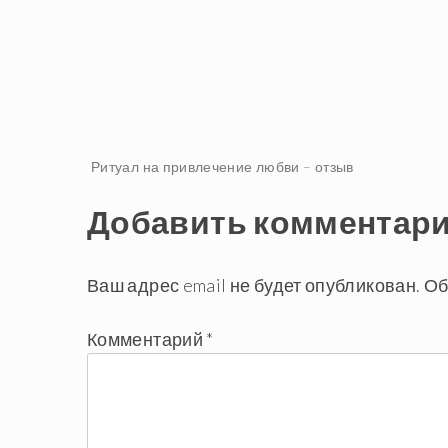
Навигация
Ритуал на привлечение любви – отзыв
Добавить комментар
по
записям
Ваш адрес email не будет опубликован.
Об
Комментарий
*