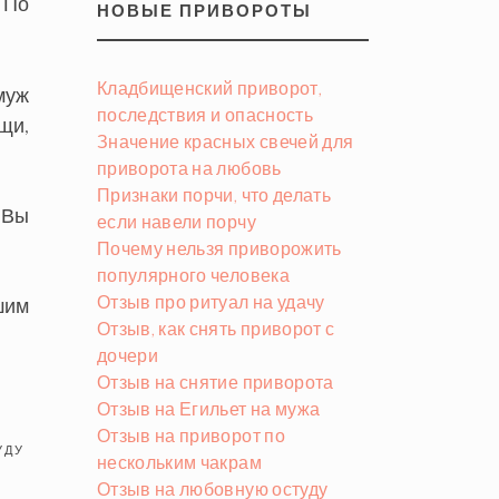
 По
НОВЫЕ ПРИВОРОТЫ
Кладбищенский приворот,
муж
последствия и опасность
ещи,
Значение красных свечей для
приворота на любовь
Признаки порчи, что делать
 Вы
если навели порчу
Почему нельзя приворожить
популярного человека
Отзыв про ритуал на удачу
шим
Отзыв, как снять приворот с
дочери
Отзыв на снятие приворота
Отзыв на Егильет на мужа
Отзыв на приворот по
УДУ
нескольким чакрам
Отзыв на любовную остуду