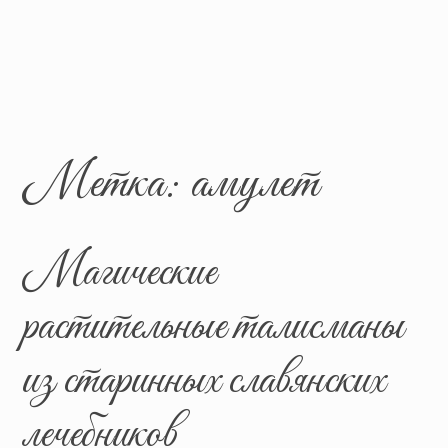
Метка:
амулет
Магические
растительные талисманы
из старинных славянских
лечебников