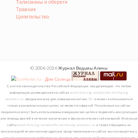
Талисманы и обереги
Травник
Целительство
© 2006-2026 Журнал Ведьмы Алины
С учетом законодательства Российской Федерации, предупреждаю, что любая
информация, размещенная на сайтах occultstore.org, vorojba.info, mistika.org,
wizardess.ru, предназначена для совершеннолетних 18+ и может использоваться
только в развлекательных целях, не является офертой. Полученные на сайтах
сведения не могут быть использованы в медицинских целях и подменять консультации
или помощь врачей в лечении психических и физиологических заболеваний. Используя
сайты occultstore.org, vorojba.info, mistika.org, wizardess.ru, а также обращаясь за
консультацией по контактным адресам, представленным на сайтах, вы соглашаетесь с
тем, что делаете это добровольно, понимая, что никакие действия, совершаемые по