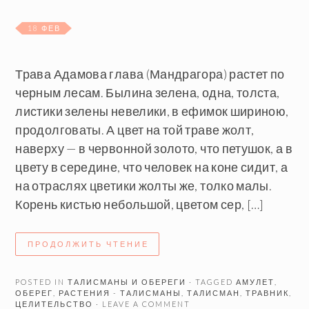
18 ФЕВ
Трава Адамова глава (Мандрагора) растет по
черным лесам. Былина зелена, одна, толста,
листики зелены невелики, в ефимок шириною,
продолговаты. А цвет на той траве жолт,
наверху — в червонной золото, что петушок, а в
цвету в середине, что человек на коне сидит, а
на отраслях цветики жолты же, толко малы.
Корень кистью небольшой, цветом сер, […]
ПРОДОЛЖИТЬ ЧТЕНИЕ
POSTED IN
ТАЛИСМАНЫ И ОБЕРЕГИ
· TAGGED
АМУЛЕТ
,
ОБЕРЕГ
,
РАСТЕНИЯ - ТАЛИСМАНЫ
,
ТАЛИСМАН
,
ТРАВНИК
,
ЦЕЛИТЕЛЬСТВО
· LEAVE A COMMENT