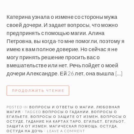
Катерина узнала о измене со стороны мужа
своей дочери. И задает вопросы, что можно
предпринять с помощью магии. Алина
Петровна, вы когда-то мне помогли, поэтому я
имею к вам полное доверие. Но сейчас я не
могу принять решение просить вас о
вмешательстве или нет. Речь пойдет о моей
дочери Александре. Ей 26 лет, она вышла […]
ПРОДОЛЖИТЬ ЧТЕНИЕ
POSTED IN
ВОПРОСЫ И ОТВЕТЫ О МАГИИ
,
ЛЮБОВНАЯ
МАГИЯ
· TAGGED
ВОПРОСЫ О ГАДАНИИ
,
ВОПРОСЫ О
ЕГИЛЬЕТЕ
,
ВОПРОСЫ О ЗАЩИТЕ ОТ ИЗМЕН
,
ВОПРОСЫ О
ОСТУДЕ
,
ГАДАНИЕ НА КАРТАХ ТАРО
,
ЕГИЛЬЕТ
,
ЕГИЛЬОТ
,
ЗАЩИТА ОТ ИЗМЕН
,
МАГИЧЕСКАЯ ПОМОЩЬ
,
ОСТУДА
,
ОСТУДА НА ДОЧЬ
· LEAVE A COMMENT