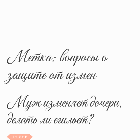
Метка:
вопросы о
защите от измен
Муж изменяет дочери,
делать ли егильет?
15 ЯНВ