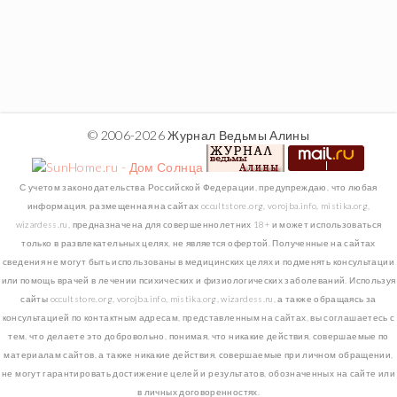
© 2006-2026 Журнал Ведьмы Алины
С учетом законодательства Российской Федерации, предупреждаю, что любая
информация, размещенная на сайтах occultstore.org, vorojba.info, mistika.org,
wizardess.ru, предназначена для совершеннолетних 18+ и может использоваться
только в развлекательных целях, не является офертой. Полученные на сайтах
сведения не могут быть использованы в медицинских целях и подменять консультации
или помощь врачей в лечении психических и физиологических заболеваний. Используя
сайты occultstore.org, vorojba.info, mistika.org, wizardess.ru, а также обращаясь за
консультацией по контактным адресам, представленным на сайтах, вы соглашаетесь с
тем, что делаете это добровольно, понимая, что никакие действия, совершаемые по
материалам сайтов, а также никакие действия, совершаемые при личном обращении,
не могут гарантировать достижение целей и результатов, обозначенных на сайте или
в личных договоренностях.