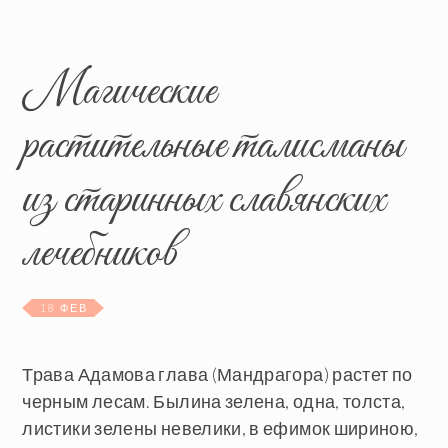
Магические
растительные талисманы
из старинных славянских
лечебников
18 ФЕВ
Трава Адамова глава (Мандрагора) растет по
черным лесам. Былина зелена, одна, толста,
листики зелены невелики, в ефимок шириною,