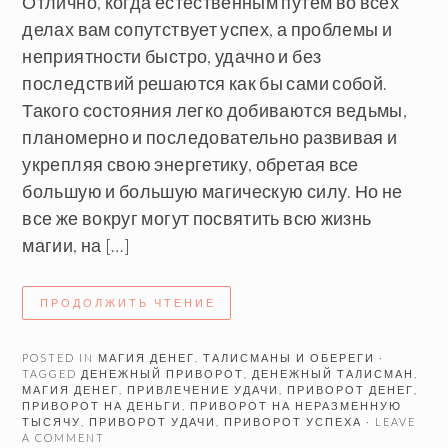
Отлично, когда естественным путем во всех
делах вам сопутствует успех, а проблемы и
неприятности быстро, удачно и без
последствий решаются как бы сами собой.
Такого состояния легко добиваются ведьмы,
планомерно и последовательно развивая и
укрепляя свою энергетику, обретая все
большую и большую магическую силу. Но не
все же вокруг могут посвятить всю жизнь
магии, на […]
ПРОДОЛЖИТЬ ЧТЕНИЕ
POSTED IN
МАГИЯ ДЕНЕГ
,
ТАЛИСМАНЫ И ОБЕРЕГИ
·
TAGGED
ДЕНЕЖНЫЙ ПРИВОРОТ
,
ДЕНЕЖНЫЙ ТАЛИСМАН
,
МАГИЯ ДЕНЕГ
,
ПРИВЛЕЧЕНИЕ УДАЧИ
,
ПРИВОРОТ ДЕНЕГ
,
ПРИВОРОТ НА ДЕНЬГИ
,
ПРИВОРОТ НА НЕРАЗМЕННУЮ
ТЫСЯЧУ
,
ПРИВОРОТ УДАЧИ
,
ПРИВОРОТ УСПЕХА
· LEAVE
A COMMENT