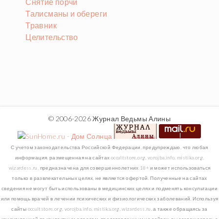
Снятие порчи
Талисманы и обереги
Травник
Целительство
© 2006-2026 Журнал Ведьмы Алины
С учетом законодательства Российской Федерации, предупреждаю, что любая
информация, размещенная на сайтах occultstore.org, vorojba.info, mistika.org,
wizardess.ru, предназначена для совершеннолетних 18+ и может использоваться
только в развлекательных целях, не является офертой. Полученные на сайтах
сведения не могут быть использованы в медицинских целях и подменять консультации
или помощь врачей в лечении психических и физиологических заболеваний. Используя
сайты occultstore.org, vorojba.info, mistika.org, wizardess.ru, а также обращаясь за