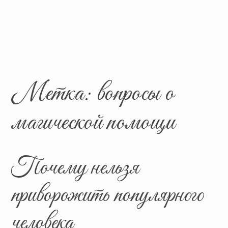
Метка:
вопросы о
магической помощи
Почему нельзя
приворожить популярного
человека