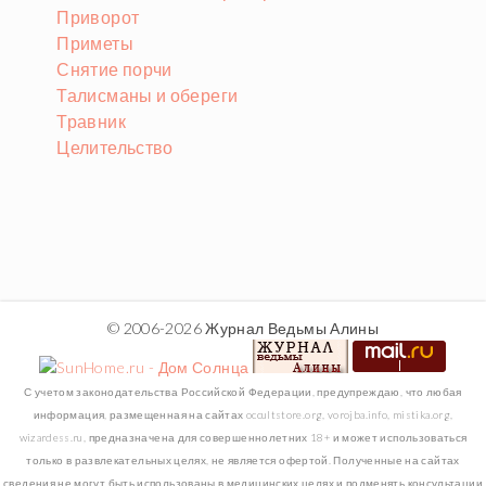
Приворот
Приметы
Снятие порчи
Талисманы и обереги
Травник
Целительство
© 2006-2026 Журнал Ведьмы Алины
С учетом законодательства Российской Федерации, предупреждаю, что любая
информация, размещенная на сайтах occultstore.org, vorojba.info, mistika.org,
wizardess.ru, предназначена для совершеннолетних 18+ и может использоваться
только в развлекательных целях, не является офертой. Полученные на сайтах
сведения не могут быть использованы в медицинских целях и подменять консультации