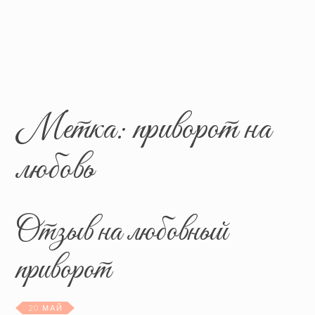
Метка:
приворот на
любовь
Отзыв на любовный
приворот
20 МАЙ