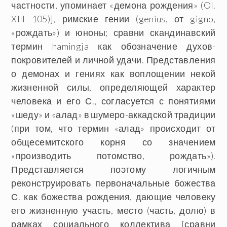
частности, упоминает «демона рождения» (Ol.
XIII 105)], римские гении (genius, от gigno,
«рождать») и юноны; сравни скандинавский
термин hamingja как обозначение духов-
покровителей и личной удачи. Представления
о демонах и гениях как воплощении некой
жизненной силы, определяющей характер
человека и его С., согласуется с понятиями
«шеду» и «алад» в шумеро-аккадской традиции
(при том, что термин «алад» происходит от
общесемитского корня со значением
«производить потомство, рождать»).
Представляется поэтому логичным
реконструировать первоначальные божества
С. как божества рождения, дающие человеку
его жизненную участь, место (часть, долю) в
рамках социального коллектива [сравни