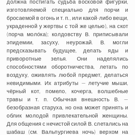
должна постигать судьба восковой фигурки,
изготовляемой специально для порчи и
бросаемой в огонь и т. п., или какой-либо вещи,
украденной у жертвы с той же целью), на скот
(порча моло́ка); колдовству В. приписывали
эпидемии, засуху, неурожай. В. могли
предсказывать будущее, делать яды и
приворотные зелья. Они наделялись
способностями оборотничества, летать по
воздуху, оживлять любой предмет, делаться
невидимыми. Их атрибуты — летучие мыши,
чёрный кот, помело, кочерга, волшебные
травы и т. п. Обычная внешность В. —
безобразная старуха, но она может принять и
облик молодой привлекательной женщины.
Для общения с нечистой силой В. слетались на
шабаш (см. Вальпургиева ночь) верхом на