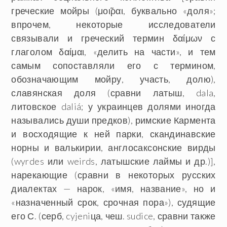
греческие мойры (μοι̃ραι, буквально «доля»;
впрочем, некоторые исследователи
связывали и греческий термин δαίμων с
глаголом δαίμαι, «делить на части», и тем
самым сопоставляли его с термином,
обозначающим мойру, участь, долю),
славянская доля (сравни латыш, dala,
литовское daliá; у украинцев долями иногда
назывались души предков), римские Кармента
и восходящие к ней парки, скандинавские
норны и валькирии, англосаксонские вирды
(wyrdes или weirds, латышские лаймы и др.)],
нарекающие (сравни в некоторых русских
диалектах — нарок, «имя, название», но и
«назначенный срок, срочная пора»), судящие
его С. (серб, cyjeniца, чеш. sudice, сравни также