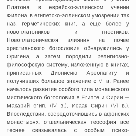
Платона, в еврейско-эллинском учении
Филона, в египетско-эллинском умозрении так
наз. герметических книг, а еще более у
новоплатоников и гностиков.
Новоплатоничесюя влияния на почве
христианского богословия обнаружились у
Оригена, а затем породили религиозно-
философскую систему, изложенную в книгах,
приписанных Дионисию Ареопагиту и
получивших большое значение с VI в. Ранее
началось развитие особого типа монашеского
мистического богословия в Египте и Сирии —
Макарий егип. (IV в.), Исаак Сирин (VI в.).
Впоследствии, сосредоточившись в афонских
монастырях, отшельническая теософия все
теснее связывалась с особым психо-