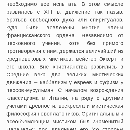
необходимо все испытать. В этом смысле
развилось с ХIII в. движение так назыв.
братьев свободного духа или спиритуалов,
куда были вовлечены многие члены
францисканского ордена. Независимо от
церковного учения, хотя без прямого
противоречия с ним, держался величайший из
средневековых мистиков, мейстер Эккерт, и
его школа. Вне христианства развились в
Средние века два великих мистических
движения — каббализм у евреев и суфизм у
персов-мусульман. С началом возрождения
классицизма в Италии, на ряду с другими
учетами древности, воскресла и мистическая
философия новоплатоников. Оригинальным и
всеобъемлющим мистиком был знаменитый
Парацельс; под влиянием его (со стороны