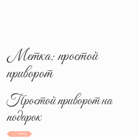
Метка:
простой
приворот
Простой приворот на
подарок
22 ЯНВ