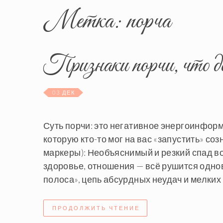
Метка:
порча
Признаки порчи, что де
03 ДЕК
Суть порчи: это негативное энергоинфор
которую кто-то мог на вас «запустить» соз
маркеры): Необъяснимый и резкий спад в
здоровье, отношения — всё рушится одно
полоса», цепь абсурдных неудач и мелких 
ПРОДОЛЖИТЬ ЧТЕНИЕ