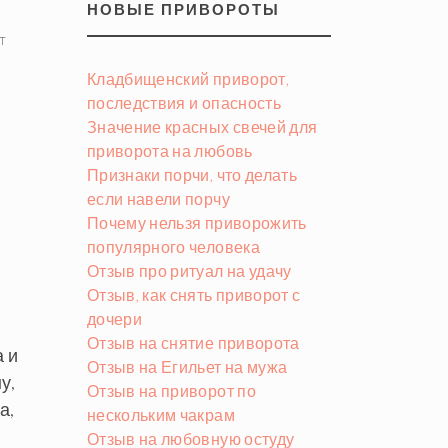
НОВЫЕ ПРИВОРОТЫ
T
Кладбищенский приворот,
последствия и опасность
Значение красных свечей для
приворота на любовь
Признаки порчи, что делать
если навели порчу
Почему нельзя приворожить
популярного человека
Отзыв про ритуал на удачу
Отзыв, как снять приворот с
дочери
Отзыв на снятие приворота
а и
Отзыв на Егильет на мужа
у,
Отзыв на приворот по
а,
нескольким чакрам
Отзыв на любовную остуду