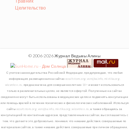
Травник
Целительство
© 2006-2026 Журнал Ведьмы Алины
С учетом законодательства Российской Федерации, предупреждаю, что любая
информация, размещенная на сайтах occultstore.org, vorojba.info, mistika.org,
wizardess.ru, предназначена для совершеннолетних 18+ и может использоваться
только в развлекательных целях, не является офертой. Полученные на сайтах
сведения не могут быть использованы в медицинских целях и подменять консультации
или помощь врачей в лечении психических и физиологических заболеваний. Используя
сайты occultstore.org, vorojba.info, mistika.org, wizardess.ru, а также обращаясь за
консультацией по контактным адресам, представленным на сайтах, вы соглашаетесь с
тем, что делаете это добровольно, понимая, что никакие действия, совершаемые по
материалам сайтов, а также никакие действия, совершаемые при личном обращении,