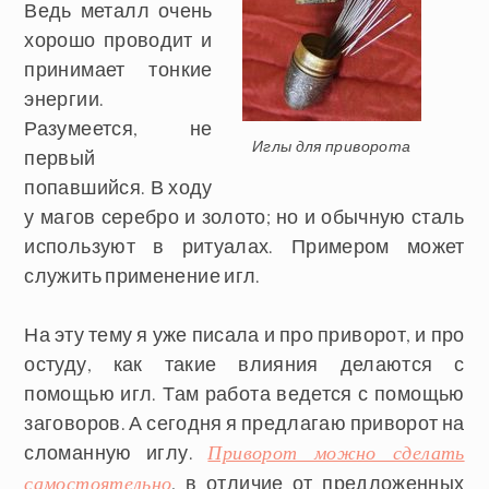
Ведь металл очень
хорошо проводит и
принимает тонкие
энергии.
Разумеется, не
Иглы для приворота
первый
попавшийся. В ходу
у магов серебро и золото; но и обычную сталь
используют в ритуалах. Примером может
служить применение игл.
На эту тему я уже писала и про приворот, и про
остуду, как такие влияния делаются с
помощью игл. Там работа ведется с помощью
заговоров. А сегодня я предлагаю
приворот на
сломанную иглу
.
Приворот можно сделать
, в отличие от предложенных
самостоятельно