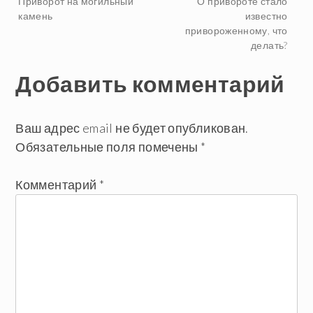
Навигация
Приворот на могильный
О привороте стало
камень
известно
привороженному, что
по
делать?
записям
Добавить комментарий
Ваш адрес email не будет опубликован.
Обязательные поля помечены
*
Комментарий
*