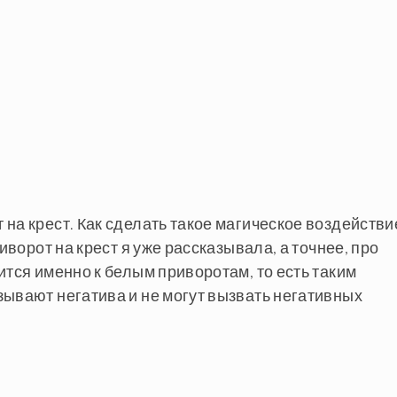
на крест. Как сделать такое магическое воздействи
иворот на крест я уже рассказывала, а точнее, про
ится именно к белым приворотам, то есть таким
зывают негатива и не могут вызвать негативных