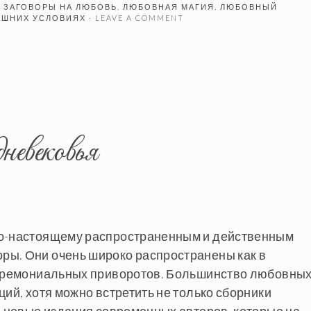
D
ЗАГОВОРЫ НА ЛЮБОВЬ
,
ЛЮБОВНАЯ МАГИЯ
,
ЛЮБОВНЫЙ
АШНИХ УСЛОВИЯХ
· LEAVE A COMMENT
невековья
по-настоящему распространенным и действенным
ры. Они очень широко распространены как в
 церемониальных приворотов. Большинство любовны
ций, хотя можно встретить не только сборники
и новые издания современных авторов, которые на