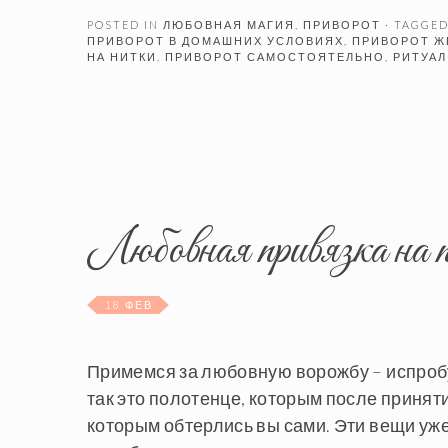
POSTED IN
ЛЮБОВНАЯ МАГИЯ
,
ПРИВОРОТ
· TAGGE
ПРИВОРОТ В ДОМАШНИХ УСЛОВИЯХ
,
ПРИВОРОТ 
НА НИТКИ
,
ПРИВОРОТ САМОСТОЯТЕЛЬНО
,
РИТУАЛ
Любовная привязка на 
18 ФЕВ
Примемся за любовную ворожбу – испробу
так это полотенце, которым после принят
которым обтерлись вы сами. Эти вещи уже 