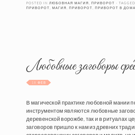
POSTED IN
ЛЮБОВНАЯ МАГИЯ
,
ПРИВОРОТ
· TAGGE
ПРИВОРОТ
,
МАГИЯ
,
ПРИВОРОТ
,
ПРИВОРОТ В ДОМ
Любовные заговоры сред
18 ФЕВ
В магической практике любовной мании 
инструментом являются любовные загово
деревенской ворожбе, так и в ритуалах
заговоров пришло к нам из древних тради
старославянских заговоров и молитв, но 