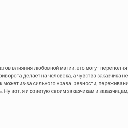
татов влияния любовной магии, его могут переполня
иворота делает на человека, а чувства заказчика н
чик может из-за сильного нрава, ревности, переживани
 Ну вот, я и советую своим заказчикам и заказчицам