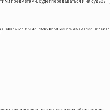
 этими предметами, будет передаваться и на судьбы, 
ДЕРЕВЕНСКАЯ МАГИЯ
,
ЛЮБОВНАЯ МАГИЯ
,
ЛЮБОВНАЯ ПРИВЯЗК
NT
орот, использование в ритуале свечей позволяет