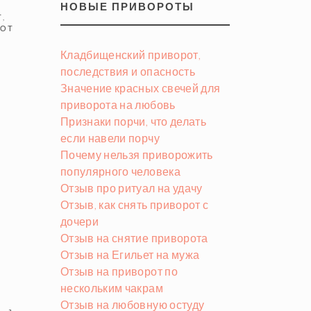
НОВЫЕ ПРИВОРОТЫ
Т
,
РОТ
Кладбищенский приворот,
последствия и опасность
Значение красных свечей для
приворота на любовь
Признаки порчи, что делать
если навели порчу
Почему нельзя приворожить
популярного человека
Отзыв про ритуал на удачу
Отзыв, как снять приворот с
дочери
Отзыв на снятие приворота
Отзыв на Егильет на мужа
Отзыв на приворот по
нескольким чакрам
у
Отзыв на любовную остуду